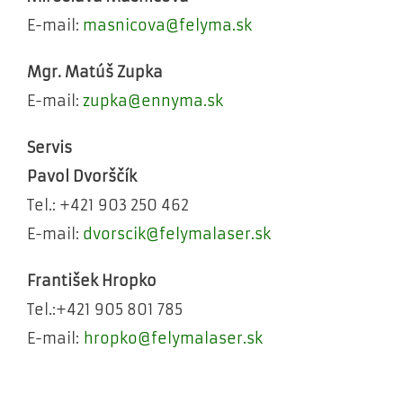
E-mail:
masnicova@felyma.sk
Mgr. Matúš Zupka
E-mail:
zupka@ennyma.sk
Servis
Pavol Dvorščík
Tel.: +421 903 250 462
E-mail:
dvorscik@felymalaser.sk
František Hropko
Tel.:+421 905 801 785
E-mail:
hropko@felymalaser.sk