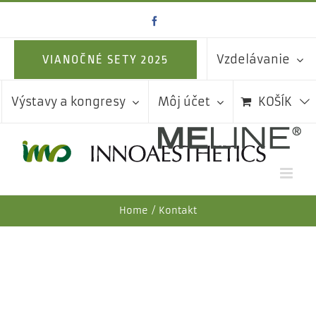
Skip
Facebook
to
content
Vzdelávanie
VIANOČNÉ SETY 2025
Výstavy a kongresy
Môj účet
KOŠÍK
Home
Kontakt