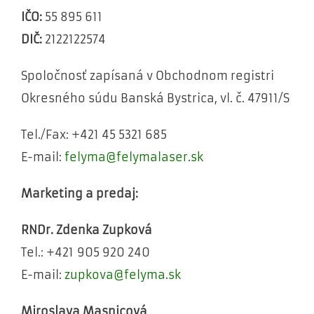
IČO:
55 895 611
DIČ:
2122122574
Spoločnosť zapísaná v Obchodnom registri
Okresného súdu Banská Bystrica, vl. č. 47911/S
Tel./Fax: +421 45 5321 685
E-mail:
felyma@felymalaser.sk
Marketing a predaj:
RNDr. Zdenka Zupková
Tel.: +421 905 920 240
E-mail:
zupkova@felyma.sk
Miroslava Masnicová