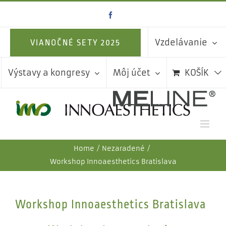
Skip
Facebook
to
content
Vzdelávanie
VIANOČNÉ SETY 2025
Výstavy a kongresy
Môj účet
KOŠÍK
Home
Nezaradené
Workshop Innoaesthetics Bratislava
Workshop Innoaesthetics Bratislava