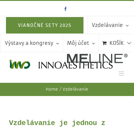
Skip
Facebook
to
content
Vzdelávanie
VIANOČNÉ SETY 2025
Výstavy a kongresy
Môj účet
KOŠÍK
Home
Vzdelávanie
Vzdelávanie je jednou z