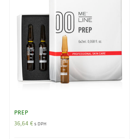
PREP
36,64
€
s DPH