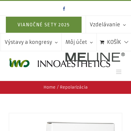
Skip
Facebook
to
content
Vzdelávanie
VIANOČNÉ SETY 2025
Výstavy a kongresy
Môj účet
KOŠÍK
Home
Repolarizácia