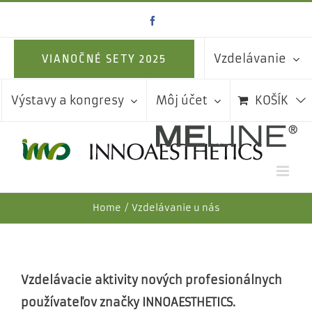
Skip
Facebook
to
content
Vzdelávanie
VIANOČNÉ SETY 2025
Výstavy a kongresy
Môj účet
KOŠÍK
Home
Vzdelávanie u nás
Vzdelávacie aktivity nových profesionálnych
používateľov značky INNOAESTHETICS.