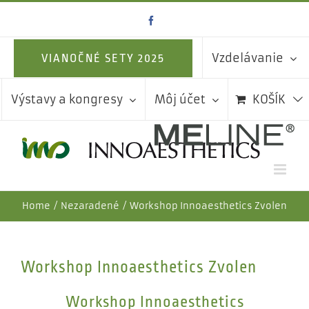
Skip
Facebook
to
content
Vzdelávanie
VIANOČNÉ SETY 2025
Výstavy a kongresy
Môj účet
KOŠÍK
Home
Nezaradené
Workshop Innoaesthetics Zvolen
Workshop Innoaesthetics Zvolen
Workshop Innoaesthetics