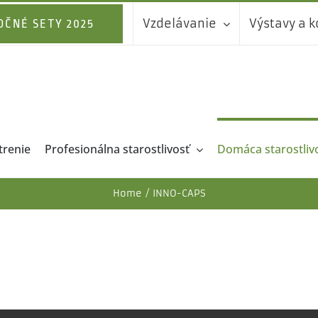
Vzdelávanie
Výstavy a 
OČNÉ SETY 2025
trenie
Profesionálna starostlivosť
Domáca starostliv
Home
INNO-CAPS