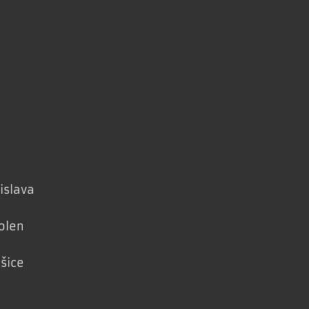
islava
olen
šice