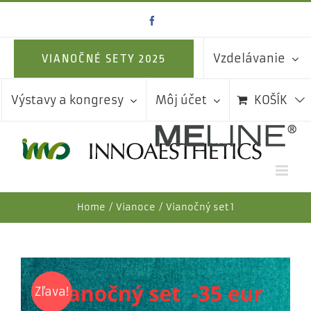
Skip
Facebook
to
content
Vzdelávanie
VIANOČNÉ SETY 2025
Výstavy a kongresy
Môj účet
KOŠÍK
Home
Vianoce
Vianočný set 1
Zľava!