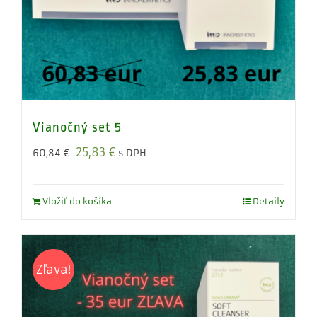
Vianočný set 5
Original
Current
25,83
€
60,84
€
s DPH
price
price
was:
is:
Vložiť do košíka
Detaily
60,84 €.
25,83 €.
Zľava!