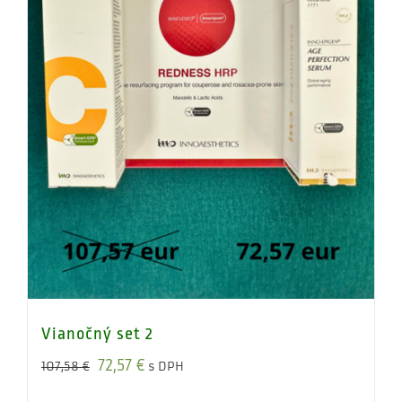
Vianočný set 2
Original
Current
72,57
€
107,58
€
s DPH
price
price