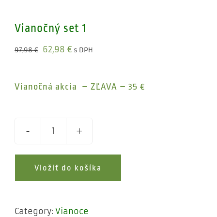
Vianočný set 1
Original
Current
62,98
€
97,98
€
s DPH
price
price
was:
is:
Vianočná akcia – ZĽAVA – 35 €
97,98 €.
62,98 €.
Vianočný
set
Vložiť do košíka
1
quantity
Category:
Vianoce