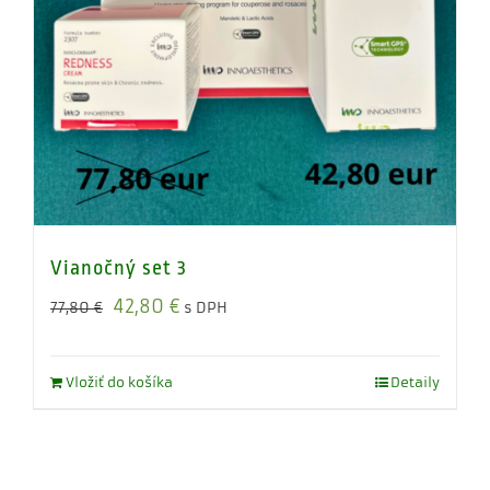
Vianočný set 3
Original
Current
42,80
€
77,80
€
s DPH
price
price
was:
is:
Vložiť do košíka
Detaily
77,80 €.
42,80 €.