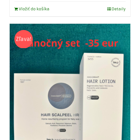
was:
is:
Vložiť do košíka
Detaily
107,58 €.
72,57 €.
Zľava!