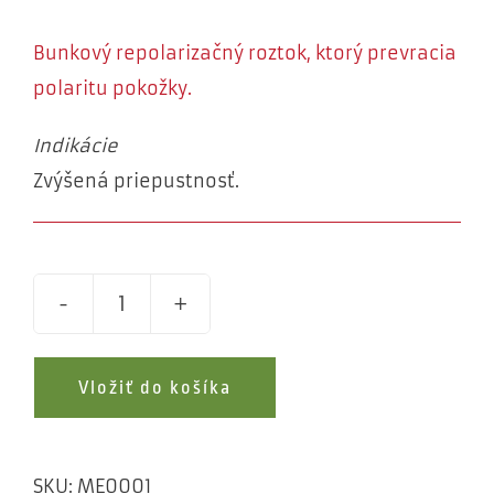
Bunkový repolarizačný roztok, ktorý prevracia
polaritu pokožky.
Indikácie
Zvýšená priepustnosť.
PREP
quantity
Vložiť do košíka
SKU:
ME0001