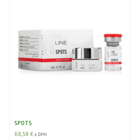
SPOTS
68,58
€
s DPH