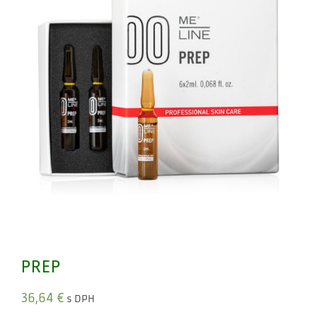
PREP
36,64
€
s DPH