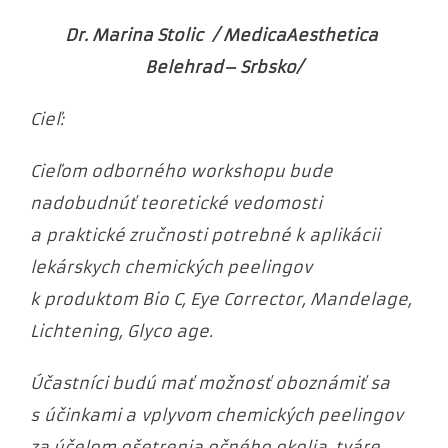
Dr. Marina Stolic / MedicaAesthetica
Belehrad– Srbsko/
Cieľ:
Cieľom odborného workshopu bude
nadobudnúť teoretické vedomosti
a praktické zručnosti potrebné k aplikácii
lekárskych chemických peelingov
k produktom Bio C, Eye Corrector, Mandelage,
Lichtening, Glyco age.
Účastníci budú mať možnosť oboznámiť sa
s účinkami a vplyvom chemických peelingov
za účelom ošetrenia očného okolia, tváre,