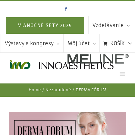
Skip
Facebook
to
content
Vzdelávanie
VIANOČNÉ SETY 2025
Výstavy a kongresy
Môj účet
KOŠÍK
Home
Nezaradené
DERMA FÓRUM
Zobraziť
väčší