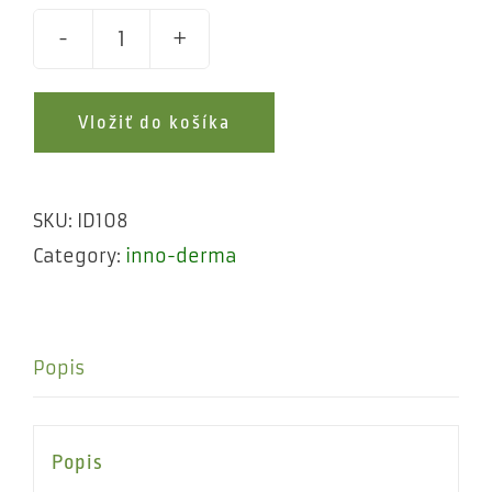
EYE
REVITALISER
Vložiť do košíka
quantity
SKU:
ID108
Category:
inno-derma
Popis
Popis