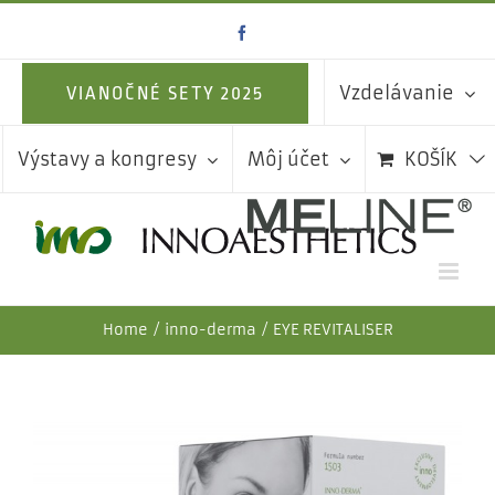
Skip
Facebook
to
content
Vzdelávanie
VIANOČNÉ SETY 2025
Výstavy a kongresy
Môj účet
KOŠÍK
Home
inno-derma
EYE REVITALISER