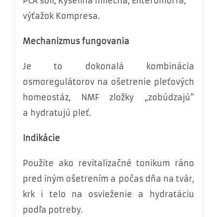
PCA soli, Kyselina mliečna, Enteromorfa,
výťažok Kompresa.
Mechanizmus fungovania
Je to dokonalá kombinácia
osmoregulátorov na ošetrenie pleťových
homeostáz, NMF zložky „zobúdzajú“
a hydratujú pleť.
Indikácie
Použite ako revitalizačné tonikum ráno
pred iným ošetrením a počas dňa na tvár,
krk i telo na osvieženie a hydratáciu
podľa potreby.