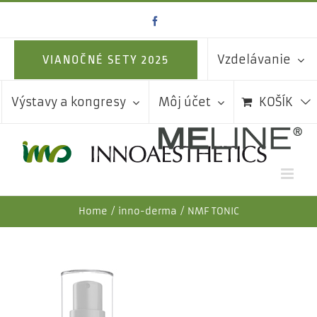
Skip
Facebook
to
content
Vzdelávanie
VIANOČNÉ SETY 2025
Výstavy a kongresy
Môj účet
KOŠÍK
Home
inno-derma
NMF TONIC