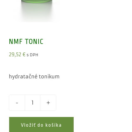
NMF TONIC
29,52
€
s DPH
hydratačné tonikum
NMF
TONIC
Vložiť do košíka
quantity