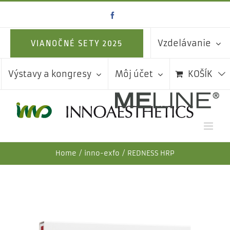
Skip
Facebook
to
content
Vzdelávanie
VIANOČNÉ SETY 2025
Výstavy a kongresy
Môj účet
KOŠÍK
Home
inno-exfo
REDNESS HRP