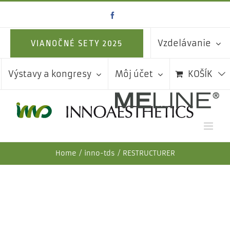
Skip
Facebook
to
content
Vzdelávanie
VIANOČNÉ SETY 2025
Výstavy a kongresy
Môj účet
KOŠÍK
Home
inno-tds
RESTRUCTURER