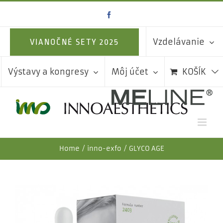
Skip
Facebook
to
content
Vzdelávanie
VIANOČNÉ SETY 2025
Výstavy a kongresy
Môj účet
KOŠÍK
Home
inno-exfo
GLYCO AGE