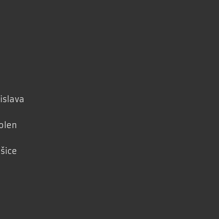
islava
olen
šice