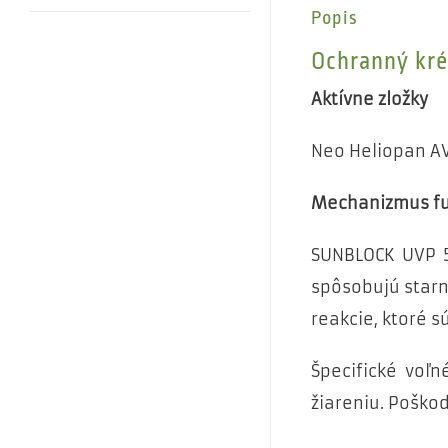
Popis
Ochranný kré
Aktívne zložky
Neo Heliopan AV
Mechanizmus f
SUNBLOCK UVP 5
spôsobujú starn
reakcie, ktoré 
Špecifické voľ
žiareniu. Poško