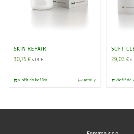
SKIN REPAIR
SOFT CL
30,75
€
29,03
€
s DPH
s
Vložiť do košíka
Detaily
Vložiť do 
Ennyma s.r.o