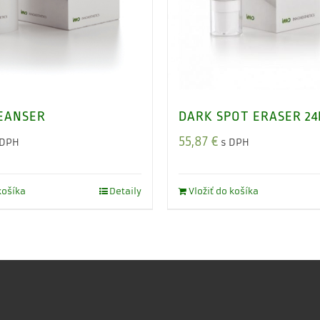
EANSER
DARK SPOT ERASER 2
55,87
€
 DPH
s DPH
košíka
Detaily
Vložiť do košíka