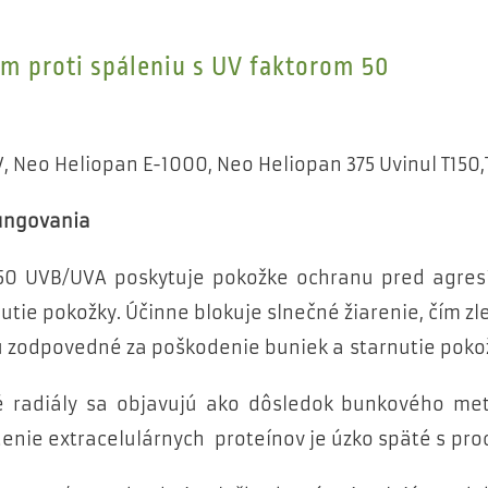
m proti spáleniu s UV faktorom 50
, Neo Heliopan E-1000, Neo Heliopan 375 Uvinul T150,
ungovania
0 UVB/UVA poskytuje pokožke ochranu pred agresív
utie pokožky. Účinne blokuje slnečné žiarenie, čím zl
sú zodpovedné za poškodenie buniek a starnutie poko
né radiály sa objavujú ako dôsledok bunkového me
denie extracelulárnych proteínov je úzko späté s pro