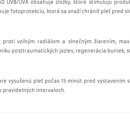
0 UVB/UVA obsahuje zložky, ktoré stimulujú produk
uje fotoprotekciu, ktorá sa snaží chrániť pleť pred s
 proti voľným radiálom a slnečným žiarením, ma
zniku posttraumatických jaziev, regenerácia buniek, 
bre vysušenú pleť počas 15 minút pred vystavením sa
v pravidelných intervaloch.