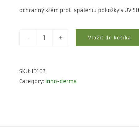
ochranný krém proti spáleniu pokožky s UV 5
Vložiť do košíka
SUNBLOCK
UVP
50
SKU:
ID103
UVB/UVA
Category:
inno-derma
quantity