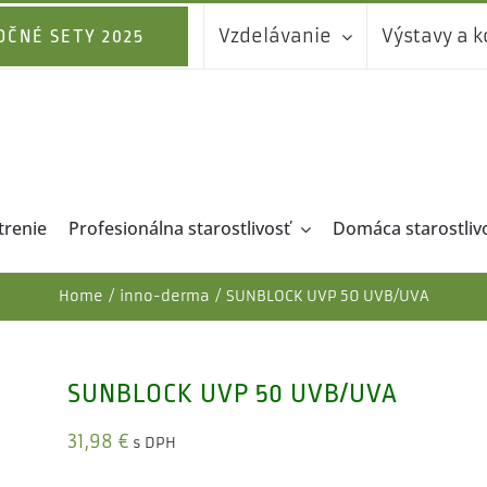
Vzdelávanie
Výstavy a 
OČNÉ SETY 2025
trenie
Profesionálna starostlivosť
Domáca starostliv
Home
inno-derma
SUNBLOCK UVP 50 UVB/UVA
SUNBLOCK UVP 50 UVB/UVA
31,98
€
s DPH