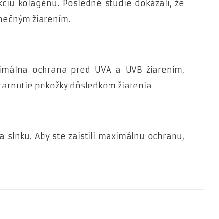
ciu kolagénu. Posledné štúdie dokázali, že
lnečným žiarením.
ximálna ochrana pred UVA a UVB žiarením,
starnutie pokožky dôsledkom žiarenia
 slnku. Aby ste zaistili maximálnu ochranu,